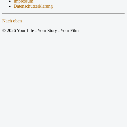
Impressum
Datenschutzerklärung
Nach oben
© 2026 Your Life - Your Story - Your Film